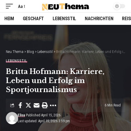
Aa
Font
Resizer
HEIM
GESCHAFT
LEBENSSTIL
NACHRICHTEN
REI
Neu Thema
>
Blog
>
Lebensstil
>
Britta Hofmann: Karriere, Leben und Erfolg im Sportjournalismus
LEBENSSTIL
Britta Hofmann: Karriere,
Leben und Erfolg im
Sportjournalismus
6 Min Read
Elisa
Published April 15, 2026
Last updated: April 15, 2026 3:59 pm