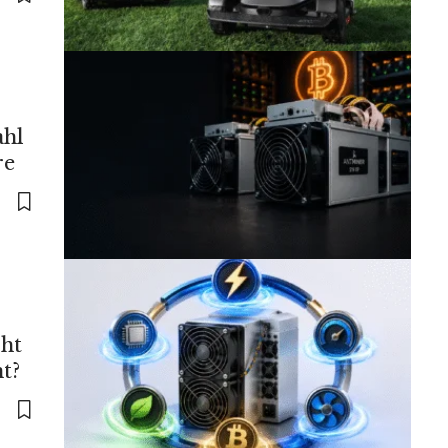
ahl
re
ht
t?