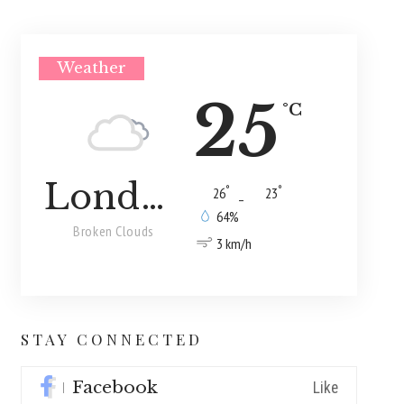
Weather
25
°C
London
°
°
26
_
23
64%
Broken Clouds
3 km/h
STAY CONNECTED
Facebook
Like