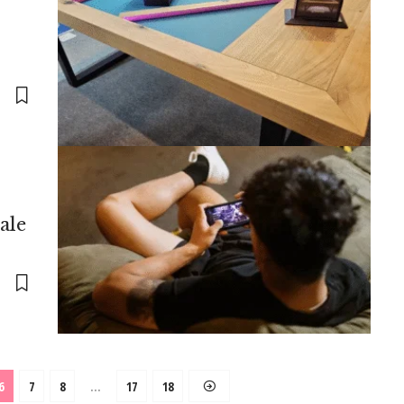
ale
6
7
8
…
17
18