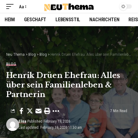
Aa
Font
Resizer
HEIM
GESCHAFT
LEBENSSTIL
NACHRICHTEN
REI
Neu Thema
>
Blog
>
Blog
>
Henrik Drüen Ehefrau: Alles über sein Familienleben & Partnerin
BLOG
Henrik Drüen Ehefrau: Alles
über sein Familienleben &
Partnerin
7 Min Read
Elisa
Published February 19, 2026
Last updated: February 19, 2026 11:30 am