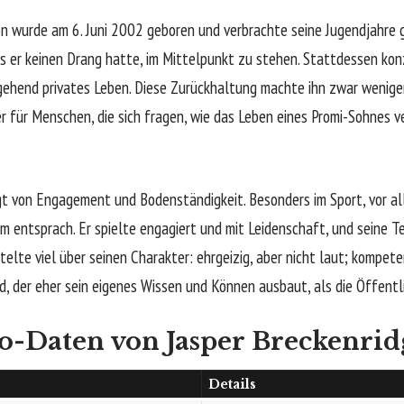
n wurde am 6. Juni 2002 geboren und verbrachte seine Jugendjahre gr
ss er keinen Drang hatte, im Mittelpunkt zu stehen. Stattdessen konz
gehend privates Leben. Diese Zurückhaltung machte ihn zwar weniger
 für Menschen, die sich fragen, wie das Leben eines Promi-Sohnes ve
gt von Engagement und Bodenständigkeit. Besonders im Sport, vor al
ihm entsprach. Er spielte engagiert und mit Leidenschaft, und seine 
lte viel über seinen Charakter: ehrgeizig, aber nicht laut; kompeten
d, der eher sein eigenes Wissen und Können ausbaut, als die Öffentl
o-Daten von Jasper Breckenrid
Details