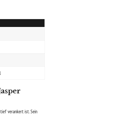
l
Jasper
ief verankert ist. Sein