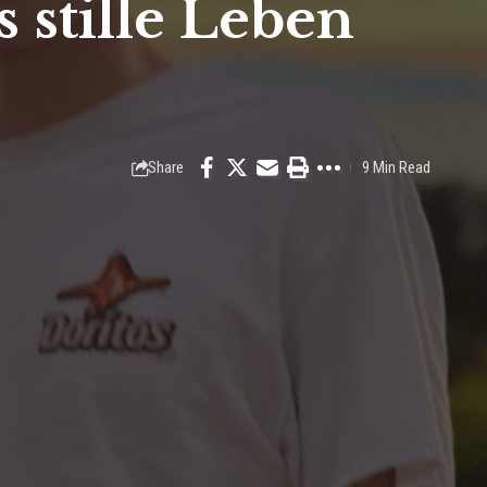
 stille Leben
Share
9 Min Read