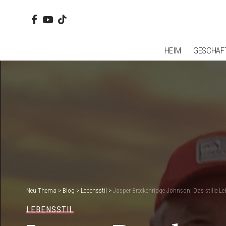
HEIM
GESCHAF
Neu Thema
>
Blog
>
Lebensstil
>
Jasper Breckenridge Johnson: Das stille L
LEBENSSTIL