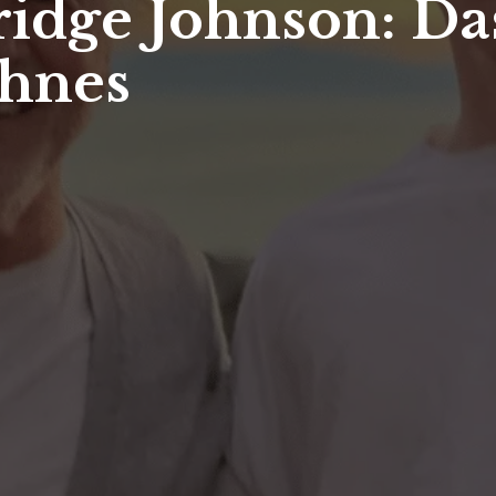
idge Johnson: Das
ohnes