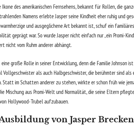
ne Ikone des amerikanischen Fernsehens, bekannt für Rollen, die gan
strahlenden Namens erlebte Jasper seine Kindheit eher ruhig und ges
re warmherzige und ausgeglichene Art bekannt ist, schuf ein familiär
lität geprägt war. So wurde Jasper nicht einfach nur „ein Promi-Kind“
Wert nicht vom Ruhm anderer abhängt.
 eine große Rolle in seiner Entwicklung, denn die Familie Johnson is
l Vollgeschwister als auch Halbgeschwister, die berühmter sind als 
n. Statt im Schatten anderer zu stehen, wirkte er schon früh wie jem
ie Mischung aus Promi-Welt und Normalität, die seine Eltern pflegten
n von Hollywood-Trubel aufzubauen.
 Ausbildung von Jasper Brecke