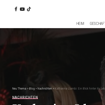
HEIM
GESCHAF
Neu Thema
>
Blog
>
Nachrichten
>
Katharina Llambi: Ein Blick hinter ihr Leb
NACHRICHTEN