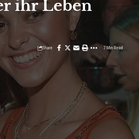
er ihr Leben
Share
7 Min Read