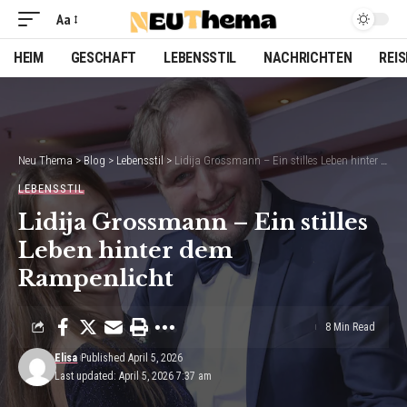
Aa
Font
Resizer
HEIM
GESCHAFT
LEBENSSTIL
NACHRICHTEN
REI
Neu Thema
>
Blog
>
Lebensstil
>
Lidija Grossmann – Ein stilles Leben hinter dem Rampenlicht
LEBENSSTIL
Lidija Grossmann – Ein stilles
Leben hinter dem
Rampenlicht
8 Min Read
Elisa
Published April 5, 2026
Last updated: April 5, 2026 7:37 am