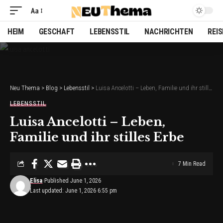
Aa
Font
Resizer
HEIM
GESCHAFT
LEBENSSTIL
NACHRICHTEN
REI
Neu Thema
>
Blog
>
Lebensstil
>
Luisa Ancelotti – Leben, Familie und ihr stilles Erbe
LEBENSSTIL
Luisa Ancelotti – Leben,
Familie und ihr stilles Erbe
7 Min Read
Elisa
Published June 1, 2026
Last updated: June 1, 2026 6:55 pm