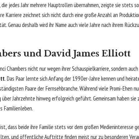
 die jedes Jahr mehrere Hauptrollen übernahmen, zeigte sie stets s
re Karriere zeichnet sich nicht durch eine große Anzahl an Produkti
tät. Genau deshalb wird ihr Name auch viele Jahre nach ihrem Rückzu
ers und David James Elliott
ci Chambers nicht nur wegen ihrer Schauspielkarriere, sondern auch 
ott
. Das Paar lernte sich Anfang der 1990er-Jahre kennen und heirat
eständigsten Paare der Fernsehbranche. Während viele Promi-Ehen nu
g über Jahrzehnte hinweg erfolgreich geführt. Gemeinsam haben sie 
s Familienleben.
st, dass beide ihre Familie stets vor dem großen Medieninteresse g
selten, und öffentliche Auftritte finden meist nur zu besonderen Ver