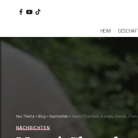
HEIM
GESCHAF
Neu Thema
>
Blog
>
Nachrichten
>
Nanci Chambers: Karriere, Familie, Ehem
NACHRICHTEN