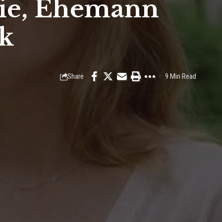
lie, Ehemann
ck
Share
9 Min Read