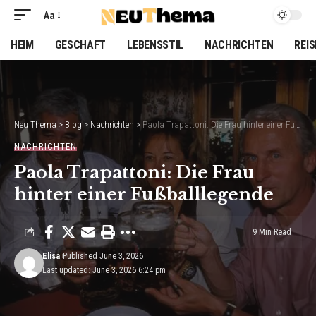
Aa
Font
Resizer
HEIM
GESCHAFT
LEBENSSTIL
NACHRICHTEN
REI
Neu Thema
>
Blog
>
Nachrichten
>
Paola Trapattoni: Die Frau hinter einer Fußballlegende
NACHRICHTEN
Paola Trapattoni: Die Frau
hinter einer Fußballlegende
9 Min Read
Elisa
Published June 3, 2026
Last updated: June 3, 2026 6:24 pm