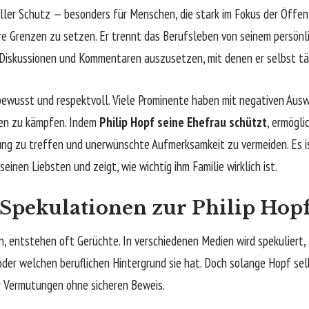
oller Schutz — besonders für Menschen, die stark im Fokus der Öffent
are Grenzen zu setzen. Er trennt das Berufsleben von seinem persönl
 Diskussionen und Kommentaren auszusetzen, mit denen er selbst täg
bewusst und respektvoll. Viele Prominente haben mit negativen Ausw
ngen zu kämpfen. Indem
Philip Hopf seine Ehefrau schützt
, ermögli
nung zu treffen und unerwünschte Aufmerksamkeit zu vermeiden. Es is
inen Liebsten und zeigt, wie wichtig ihm Familie wirklich ist.
Spekulationen zur Philip Hop
, entstehen oft Gerüchte. In verschiedenen Medien wird spekuliert
er welchen beruflichen Hintergrund sie hat. Doch solange Hopf selb
r Vermutungen ohne sicheren Beweis.