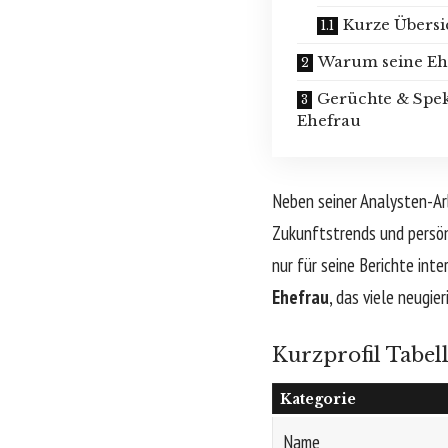
Kurze Übersic
Warum seine Ehe
Gerüchte & Spek
Ehefrau
Neben seiner Analysten-Arb
Zukunftstrends und persön
nur für seine Berichte int
Ehefrau
, das viele neugi
Kurzprofil Tabel
Kategorie
Name