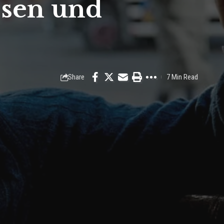
ssen und
Share
7 Min Read