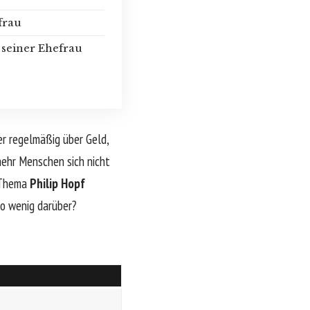
frau
d seiner Ehefrau
 er regelmäßig über Geld,
mehr Menschen sich nicht
s Thema
Philip Hopf
so wenig darüber?