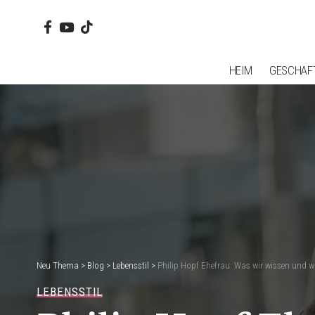
HEIM
GESCHAF
Neu Thema
>
Blog
>
Lebensstil
>
Philip Hopf Ehefrau: Was wir wissen und wa
LEBENSSTIL