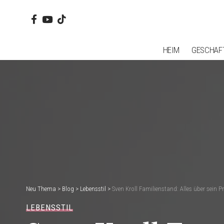
HEIM
GESCHAF
Neu Thema
>
Blog
>
Lebensstil
>
Sven Kroll Familienstand: Alles über sein 
LEBENSSTIL