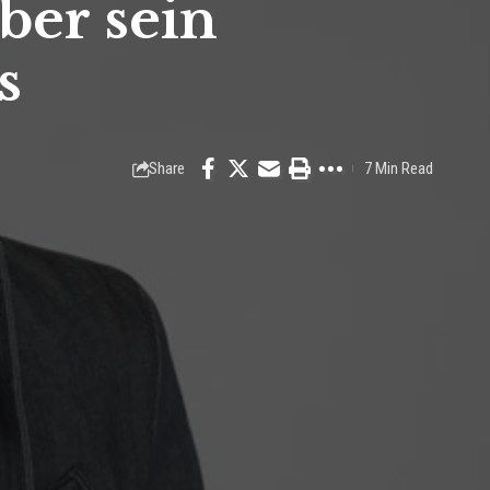
ber sein
s
Share
7 Min Read