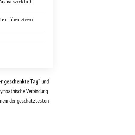
s ist wirklich
kten über Sven
er geschenkte Tag“
und
 sympathische Verbindung
einem der geschätztesten