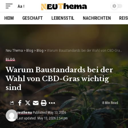
Aa
Font
Resizer
HEIM
GESCHAFT
LEBENSSTIL
NACHRICHTEN
REI
Neu Thema
>
Blog
>
Blog
>
Warum Baustandards bei der Wahl von CBD-Gras wichtig sind
BLOG
Warum Baustandards bei der
Wahl von CBD-Gras wichtig
sind
8 Min Read
neuthema
Published May 13, 2026
Last updated: May 13, 2026 2:54 pm