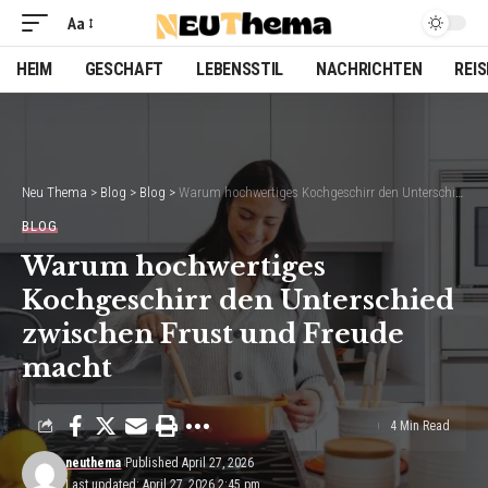
Aa
Font
Resizer
HEIM
GESCHAFT
LEBENSSTIL
NACHRICHTEN
REI
Neu Thema
>
Blog
>
Blog
>
Warum hochwertiges Kochgeschirr den Unterschied zwischen Frust und Freude macht
BLOG
Warum hochwertiges
Kochgeschirr den Unterschied
zwischen Frust und Freude
macht
4 Min Read
neuthema
Published April 27, 2026
Last updated: April 27, 2026 2:45 pm