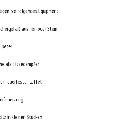
ötigen Sie folgendes Equipment:
hergefäß aus Ton oder Stein
lpeter
e als Hitzedämpfer
r feuerfester Löffel
abfeuerzeug
lz in kleinen Stücken