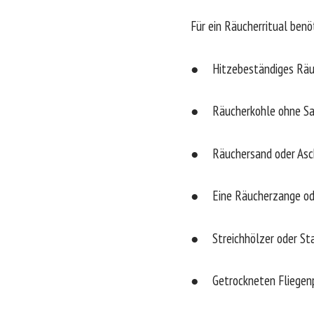
Für ein Räucherritual ben
● Hitzebeständiges Räuc
● Räucherkohle ohne Sa
● Räuchersand oder Asch
● Eine Räucherzange ode
● Streichhölzer oder St
● Getrockneten Fliegenpi