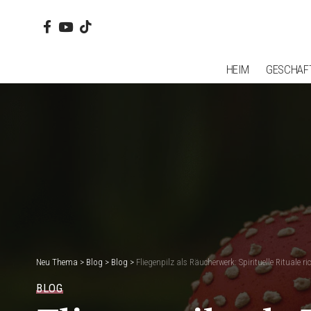
HEIM
GESCHAF
Neu Thema
>
Blog
>
Blog
>
Fliegenpilz als Räucherwerk: Spirituelle Rituale r
BLOG